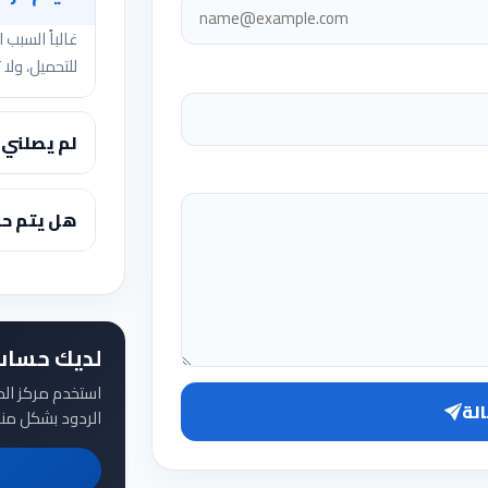
غالباً السبب
للتحميل، ولا ت
لم يصلني 
هل يتم حف
لديك حساب 
استخدم مركز الد
الة
الردود بشكل من