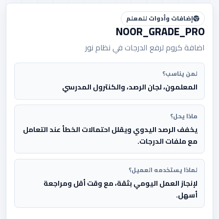
ETQAN_EXAM_SUITE
OPSYNC_SCHOOL
إضافات وأدوات للمعلم
استعراض الباقات
استعراض الباقات
NOOR_GRADE_PRO
اضافة كروم لرفع الدرجات في نظام نور
لمن يناسب؟
منصة ETEC للتقويم
أثر – سجل المعلم
الذاتي والجودة
الذكي لإدارة المتابعة
المعلمون، لجان الرصد، والكنترول المدرسي
المؤسسية
الصفية
الجودة والتقويم
المتابعة الطلابية
ماذا يحل؟
الذاتي
متابعة أثر الطالب رقمياً وربط
يخفف الرصد اليدوي ويقلل احتمالات الخطأ عند التعامل
تنظيم أعمال التقويم الذاتي والجودة
المؤشرات التعليمية بصورة قابلة
المؤسسية بطريقة أوضح وأسهل
للفهم والمتابعة.
مع ملفات الدرجات.
للمتابعة.
ATHAR
ETEC
استعراض الباقات
استعراض الباقات
لماذا يستخدمه العميل؟
لإنجاز العمل اليومي بثقة، مع وقت أقل ومراجعة
أسهل.
منصة مؤشر لتحليل
رسائل الواتس لمنصة