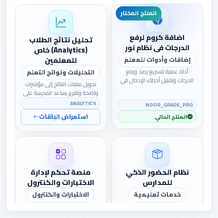
اضافة كروم لرفع
تحليل نتائج الطلاب
الدرجات في نظام نور
(Analytics) خاص
للمعلمين
إضافات وأدوات للمعلم
أداة عملية لتسريع رصد ورفع
التحليلات ونواتج التعلم
الدرجات وتقليل أخطاء الإدخال في
تحويل ملفات النتائج إلى مؤشرات
أعمال المعلم والكنترول.
واضحة وتقرير يساعد المدرسة على
فهم الأداء واتخاذ القرار.
ANALYTICS
NOOR_GRADE_PRO
استعراض الباقات
المنتج الحالي
نظام الحضور الذكي
منصة تحكم لإدارة
للمدارس
الاختبارات والكنترول
خدمات تعليمية
الاختبارات والكنترول
منتج تعليمي ضمن متجر الشريف
حل لتنظيم الاختبارات واللجان
للتقنية.
ومساندة أعمال الكنترول المدرسي.