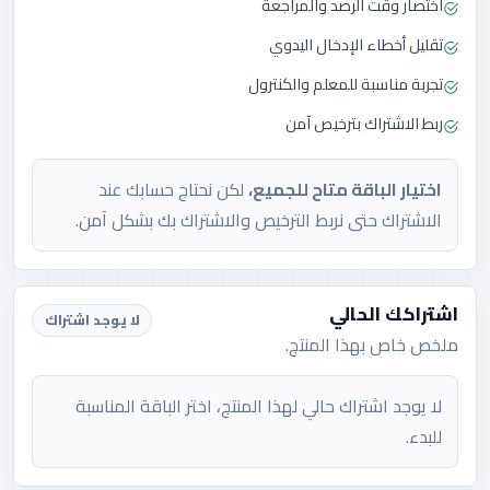
اختصار وقت الرصد والمراجعة
النتائج -للمدارس
تحكم للاختبارات
تقليل أخطاء الإدخال اليدوي
التحليلات ونواتج التعلم
الاختبارات والكنترول
تحويل ملفات النتائج إلى مؤشرات
حل لتنظيم الاختبارات واللجان
تجربة مناسبة للمعلم والكنترول
واضحة وتقرير يساعد المدرسة على
ومساندة أعمال الكنترول المدرسي.
فهم الأداء واتخاذ القرار.
ETQAN_WHATSAPP_MESSAGES
MOASHER
ربط الاشتراك بترخيص آمن
استعراض الباقات
استعراض الباقات
اختيار الباقة متاح للجميع،
لكن نحتاج حسابك عند
الاشتراك حتى نربط الترخيص والاشتراك بك بشكل آمن.
DeskPilotAI – منظم
رسائل واتس اب لنظام
ملفات جهازك بالذكاء
OPSYNC
اشتراكك الحالي
الاصطناعي
لا يوجد اشتراك
إضافات وأدوات للمعلم
ملخص خاص بهذا المنتج.
خدمات تعليمية
أداة تساعد المعلم على إنجاز
الأعمال المتكررة بسرعة ودقة أعلى.
منتج تعليمي ضمن متجر الشريف
للتقنية.
لا يوجد اشتراك حالي لهذا المنتج، اختر الباقة المناسبة
OPSYNC_WHATSAPP
DESKPILOT_AI
للبدء.
استعراض الباقات
استعراض الباقات